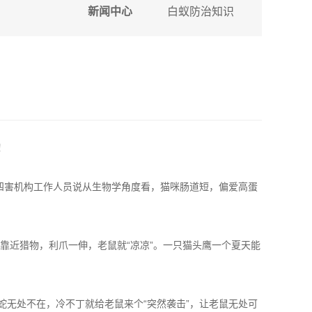
新闻中心
白蚁防治知识
！
四害机构工作人员说从生物学角度看，猫咪肠道短，偏爱
高蛋
近猎物，利爪一伸，老鼠就“凉凉”。一只猫头鹰一个夏天能
无处不在，冷不丁就给老鼠来个“突然袭击”，让老鼠无处可