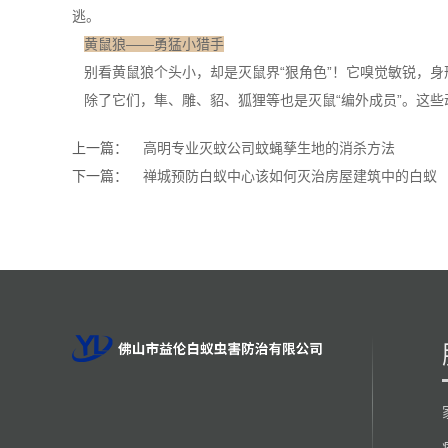
逃。
黄鼠狼——勇猛小猎手
别看黄鼠狼个头小，却是灭鼠界“狠角色”！它
嗅觉敏锐
，身
除了它们，隼、雕、貂、狐狸等也是灭鼠“编外成员”。这些
上一篇：
高明专业灭蚊公司蚊蝇孳生地的消杀方法
下一篇：
禅城预防白蚁中心该如何灭治房屋建筑中的白蚁