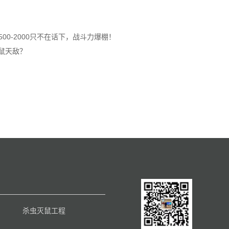
0-2000只不在话下，战斗力爆棚！
鼠天敌？
杀虫灭鼠工程