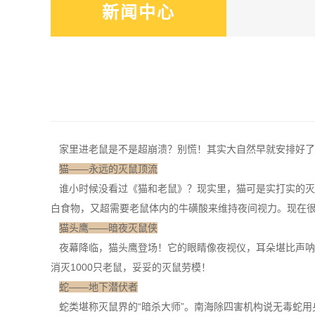
新闻中心
家里进老鼠是不是超崩溃？别慌！其实大自然早就安排好了“
猫——永远的灭鼠顶流
谁小时候没看过《猫和老鼠》？现实里，猫可是实打实的灭鼠
白
食物，又超需要老鼠体内的牛磺酸来维持夜间视力。现在很
猫头鹰——暗夜灭鼠侠
夜幕降临，猫头鹰登场！它的眼睛像夜视仪，耳朵堪比声呐
消灭1000只老鼠，妥妥的
灭鼠劳模
！
蛇——地下潜伏者
蛇类堪称灭鼠界的“暗杀大师”。南海除四害机构说无毒蛇用