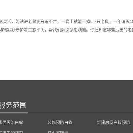
形灵活，能钻进老鼠洞穷追不舍，一晚上就能干掉6-7只老鼠，一年消灭150
动物默默守护着生态平衡，帮我们解决鼠患烦恼。你还知道哪些厉害的老
服务范围
家居灭治白蚁
装修预防白蚁
新建房屋白蚁预防
病媒生物防控
红火蚁防治