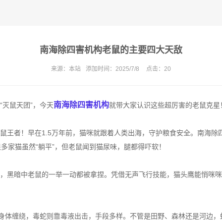
南海除四害机构老鼠的主要四大天敌
来源：
本站
添加时间：
2025/7/8
点击：
20
南海除四害机构
灭鼠天团”，今天
就带大家认识这些超厉害的老鼠克星
王者！早在1.5万年前，猫咪就跟着人类出海，守护粮食安全。南海除
多家猫虽然“躺平”，但老鼠闻到猫尿味，腿都得吓软！
，黑暗中老鼠的一举一动都被拿捏。凭借无声飞行技能，猫头鹰能悄咪咪靠
身体缠绕，毒蛇则靠毒液出击，手段多样。不管是田野、森林还是河边，蛇