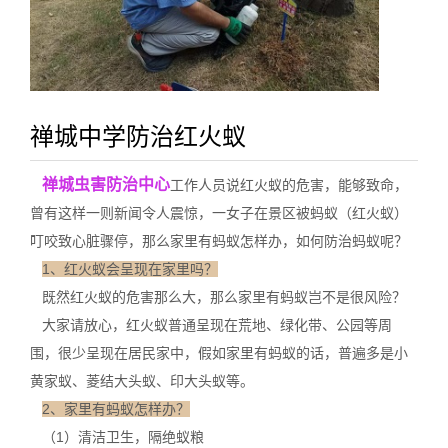
禅城中学防治红火蚁
禅城虫害防治中心
工作人员说红火蚁的危害，能够致命，
曾有这样一则新闻令人震惊，一女子在景区被蚂蚁（红火蚁）
叮咬致心脏骤停，那么家里有蚂蚁怎样办，如何防治蚂蚁呢？
1、红火蚁会呈现在家里吗？
既然红火蚁的危害那么大，那么家里有蚂蚁岂不是很风险？
大家请放心，红火蚁普通呈现在荒地、绿化带、公园等周
围，很少呈现在居民家中，假如家里有蚂蚁的话，普遍多是小
黄家蚁、菱结大头蚁、印大头蚁等。
2、家里有蚂蚁怎样办？
（1）清洁卫生，隔绝蚁粮