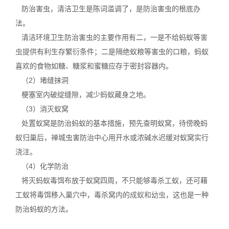
防治害虫，清洁卫生是陈词滥调了，是防治害虫的根底办
法。
清洁环境卫生防治害虫的主要作用有二，一是不给蚂蚁等
害
虫
提供有利生存繁衍条件；二是隔绝蚁粮等害虫的口粮，蚂蚁
喜欢的食物如糖、糖浆和蜜糖应存于密封容器内。
（2）堵缝抹洞
梗塞室内破绽缝隙，减少蚂蚁藏身之地。
（3）消灭蚁窝
处置蚁窝是防治蚂蚁的基本措施，预先查明蚁窝，待傍晚蚂
蚁归巢后，禅城虫害防治中心用开水或浓碱水迟缓对蚁窝实行
浇注。
（4）化学防治
将灭蚂蚁毒饵布放于蚁窝四周，不只能够毒杀工蚁，还可藉
工蚁将毒饵移入巢穴中，毒杀窝内的
成蚁和幼虫
，这也是一种
防治蚂蚁的方法。